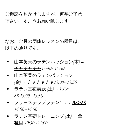
ご迷惑をおかけしますが、何卒ご了承
下さいますようお願い致します。
なお、11
月の団体レッスンの種目は、
以下の通りです。
山本英美のラテンパッション(木)→ 
チャチャチャ
14:40~15:30
山本英美のラテンパッション
(金)→ 
チャチャチャ
13:00~13:50
ラテン基礎実践 (土)→ 
ルン
バ
 13:00~13:50
フリーステップラテン(土)→ 
ルンバ
14:00~14:50　
ラテン基礎トレーニング (土)→ 
全
種目
 19:30~21:00