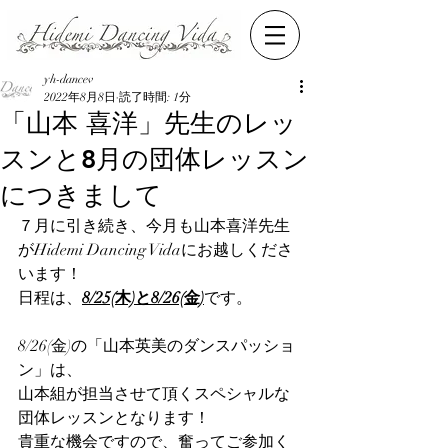
yh-dancev
2022年8月8日
読了時間: 1分
「山本 喜洋」先生のレッ
スンと8月の団体レッスン
につきまして
７月に引き続き、今月も山本喜洋先生
がHidemi Dancing Vidaにお越しくださ
います！
日程は、
8/25(木)と8/26(金)
です。
8/26(金)の「山本英美のダンスパッショ
ン」は、
山本組が担当させて頂くスペシャルな
団体レッスンとなります！
貴重な機会ですので、奮ってご参加く